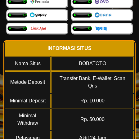
INFORMASI SITUS
Nama Situs
BOBATOTO
Transfer Bank, E-Wallet, Scan
Metode Deposit
Qris
Minimal Deposit
Rp. 10.000
Minimal
Rp. 50.000
Withdraw
Pelayanan
Aktif 24 Jam